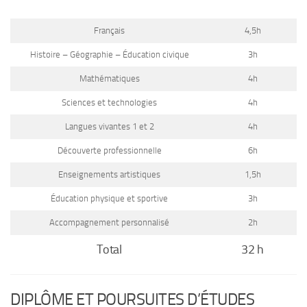
Français
4,5h
Histoire – Géographie – Éducation civique
3h
Mathématiques
4h
Sciences et technologies
4h
Langues vivantes 1 et 2
4h
Découverte professionnelle
6h
Enseignements artistiques
1,5h
Éducation physique et sportive
3h
Accompagnement personnalisé
2h
Total
32 h
DIPLÔME ET POURSUITES D’ÉTUDES