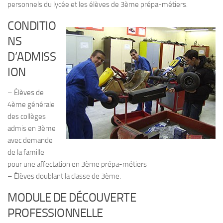
personnels du lycée et les élèves de 3ème prépa-métiers.
CONDITIO
NS
D’ADMISS
ION
– Élèves de
4ème générale
des collèges
admis en 3ème
avec demande
de la famille
pour une affectation en 3ème prépa-métiers
– Élèves doublant la classe de 3ème.
MODULE DE DÉCOUVERTE
PROFESSIONNELLE