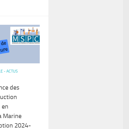
E - ACTUS
nce des
uction
 en
a Marine
otion 2024-