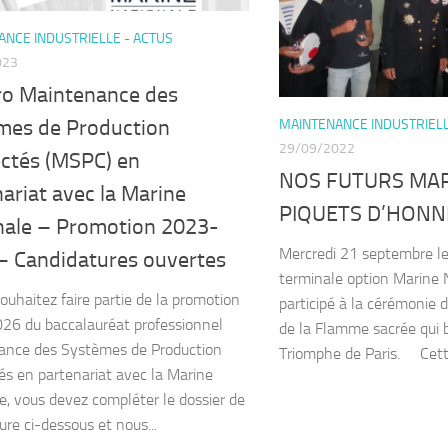
NCE INDUSTRIELLE - ACTUS
023
ro Maintenance des
mes de Production
MAINTENANCE INDUSTRIELL
29/09/2022
ctés (MSPC) en
NOS FUTURS MAR
ariat avec la Marine
PIQUETS D’HON
nale – Promotion 2023-
Mercredi 21 septembre le
– Candidatures ouvertes
terminale option Marine 
souhaitez faire partie de la promotion
participé à la cérémonie d
6 du baccalauréat professionnel
de la Flamme sacrée qui b
ance des Systèmes de Production
Triomphe de Paris. Cett
s en partenariat avec la Marine
e, vous devez compléter le dossier de
ure ci-dessous et nous...