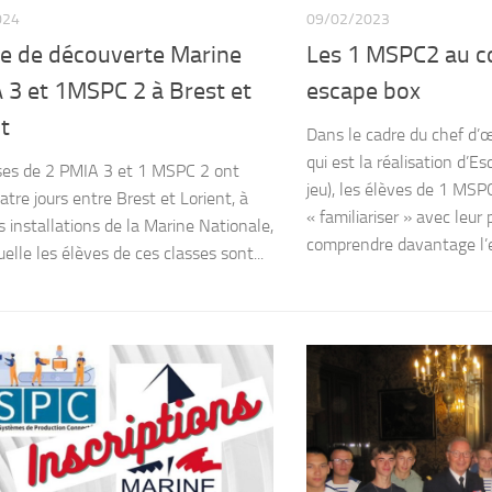
024
09/02/2023
e de découverte Marine
Les 1 MSPC2 au c
 3 et 1MSPC 2 à Brest et
escape box
t
Dans le cadre du chef d
qui est la réalisation d’E
ses de 2 PMIA 3 et 1 MSPC 2 ont
jeu), les élèves de 1 MSP
atre jours entre Brest et Lorient, à
« familiariser » avec leur 
es installations de la Marine Nationale,
comprendre davantage l’es
elle les élèves de ces classes sont...