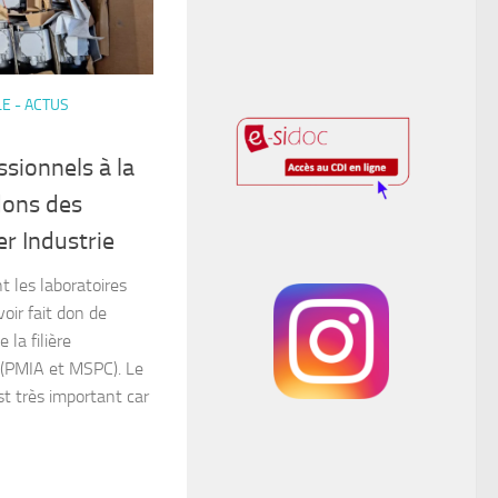
E - ACTUS
sionnels à la
dons des
er Industrie
 les laboratoires
oir fait don de
 la filière
 (PMIA et MSPC). Le
st très important car