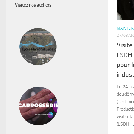
Visitez nos ateliers !
MAINTENA
27/03/2
Visite
LSDH à
pour 
indust
Le 24 ma
deuxièm
(Technic
Producti
visiter l
(LSDH), u