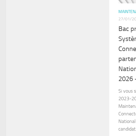
MAINTENA
27/01/2
Bac p
Systè
Conne
parten
Natio
2026 
Si vous 
2023-202
Mainten
Connecté
National
candidat