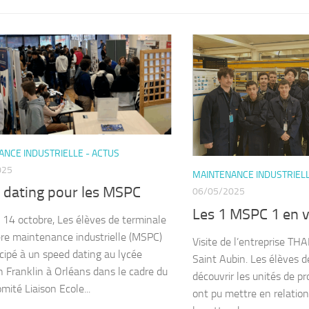
NCE INDUSTRIELLE - ACTUS
025
MAINTENANCE INDUSTRIELL
 dating pour les MSPC
06/05/2025
Les 1 MSPC 1 en v
 14 octobre, Les élèves de terminale
lière maintenance industrielle (MSPC)
Visite de l’entreprise TH
icipé à un speed dating au lycée
Saint Aubin. Les élèves
 Franklin à Orléans dans le cadre du
découvrir les unités de pr
mité Liaison Ecole...
ont pu mettre en relation