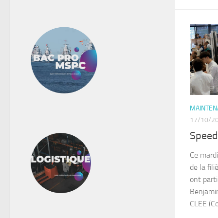
MAINTENA
17/10/2
Speed
Ce mardi
de la fi
ont part
Benjamin
CLEE (Co