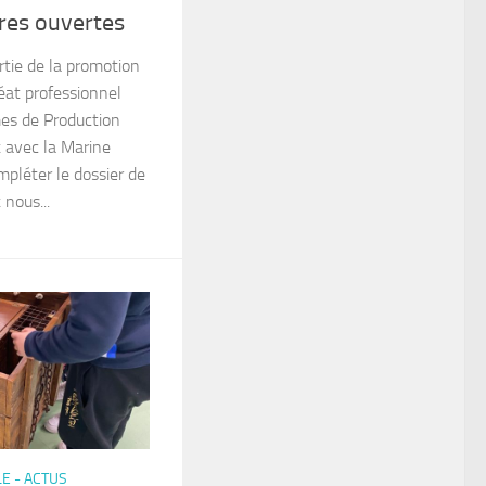
res ouvertes
rtie de la promotion
at professionnel
es de Production
 avec la Marine
pléter le dossier de
 nous...
E - ACTUS