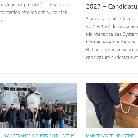
urs leur ont présenté le programme
2027 – Candidatu
formation et elles ont pu voir les
Si vous souhaitez faire pa
...
2024-2027 du baccalauré
Maintenance des Systèm
Connectés en partenariat
Nationale, vous devez com
candidature ci-dessous et
/
MAINTENANCE INDUSTRIELLE - ACTUS
MAINTENANCE INDUSTRIELL