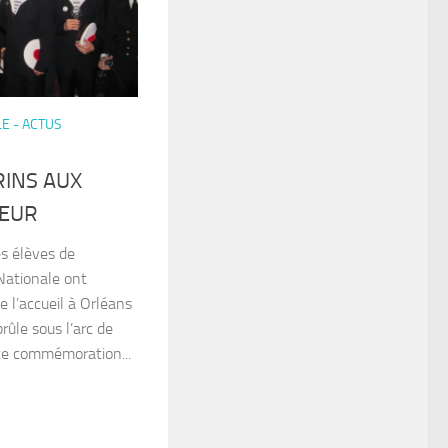
E - ACTUS
INS AUX
NEUR
s élèves de
Nationale ont
e l’accueil à Orléans
rûle sous l’arc de
e commémoration...