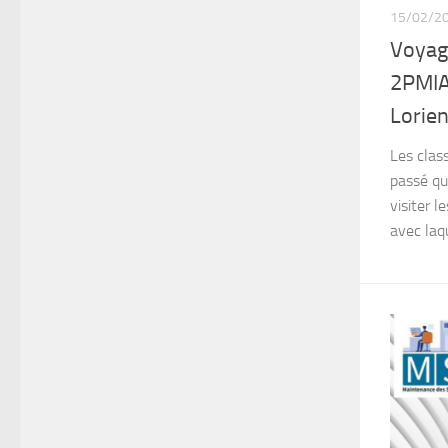
15/02/2
Voyag
2PMIA
Lorien
Les clas
passé qu
visiter l
avec laqu