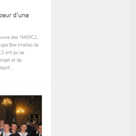
oeur d’une
’œuvre des 1MSPC2,
scape Box (malles de
C2 ont pu se
projet et de
prit...