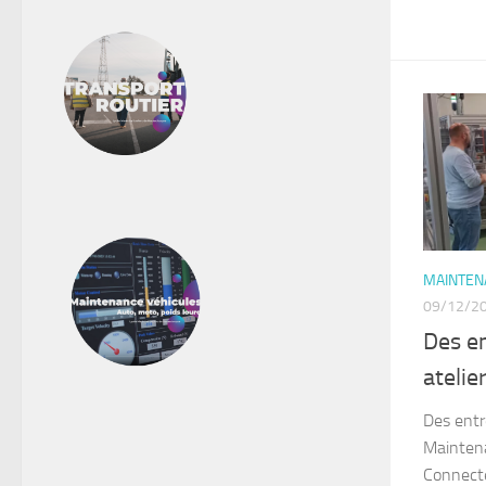
MAINTENA
09/12/2
Des en
ateli
Des entr
Mainten
Connecté