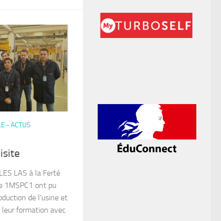
E - ACTUS
isite
ALES LAS à la Ferté
 de 1MSPC1 ont pu
oduction de l’usine et
 leur formation avec