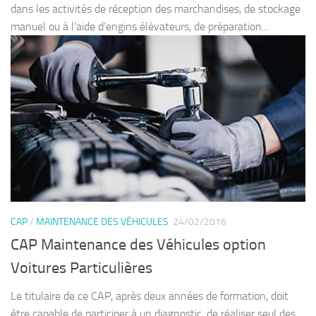
dans les activités de réception des marchandises, de stockage
manuel ou à l’aide d’engins élévateurs, de préparation...
CAP
/
MAINTENANCE DES VÉHICULES
24/02/2016
CAP Maintenance des Véhicules option
Voitures Particulières
Le titulaire de ce CAP, après deux années de formation, doit
être capable de participer à un diagnostic, de réaliser seul des