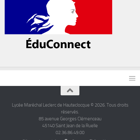
Lycée Maréchal Leclerc de Hauteclocque © 2026. Tous droits
réservés.
85 avenue Georges Clémenceau
45140 Saint Jean de la Ruelle
02.36.86.49.00