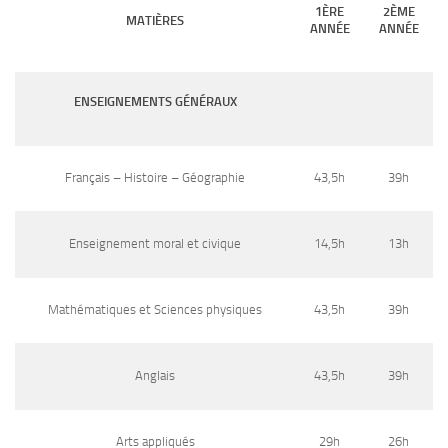
1ÈRE
2ÈME
MATIÈRES
ANNÉE
ANNÉE
ENSEIGNEMENTS GÉNÉRAUX
Français – Histoire – Géographie
43,5h
39h
Enseignement moral et civique
14,5h
13h
Mathématiques et Sciences physiques
43,5h
39h
Anglais
43,5h
39h
Arts appliqués
29h
26h