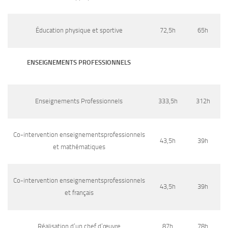
Éducation physique et sportive
72,5h
65h
ENSEIGNEMENTS PROFESSIONNELS
Enseignements Professionnels
333,5h
312h
Co-intervention enseignementsprofessionnels
43,5h
39h
et mathématiques
Co-intervention enseignementsprofessionnels
43,5h
39h
et français
Réalisation d’un chef d’œuvre
87h
78h