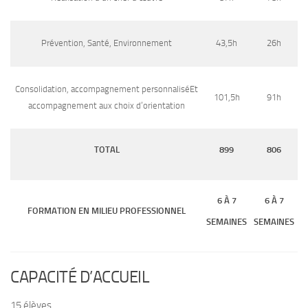
Prévention, Santé, Environnement
43,5h
26h
Consolidation, accompagnement personnaliséEt
101,5h
91h
accompagnement aux choix d’orientation
TOTAL
899
806
6 À 7
6 À 7
FORMATION EN MILIEU PROFESSIONNEL
SEMAINES
SEMAINES
CAPACITÉ D’ACCUEIL
15 élèves