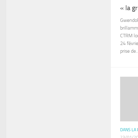
« la g
Gwendoli
brillamme
CTRM lor
24 févrie
prise de..
DANS LA
23/01/2