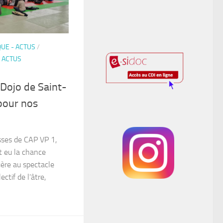
QUE - ACTUS
/
 ACTUS
Dojo de Saint-
 pour nos
asses de CAP VP 1,
t eu la chance
ière au spectacle
ctif de l’âtre,