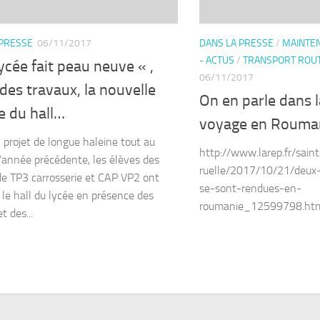
 PRESSE
06/11/2017
DANS LA PRESSE
/
MAINTEN
- ACTUS
/
TRANSPORT ROUT
ycée fait peau neuve « ,
06/11/2017
des travaux, la nouvelle
On en parle dans l
e du hall…
voyage en Rouma
 projet de longue haleine tout au
http://www.larep.fr/sain
l’année précédente, les élèves des
ruelle/2017/10/21/deux-
de TP3 carrosserie et CAP VP2 ont
se-sont-rendues-en-
 le hall du lycée en présence des
roumanie_12599798.ht
et des...