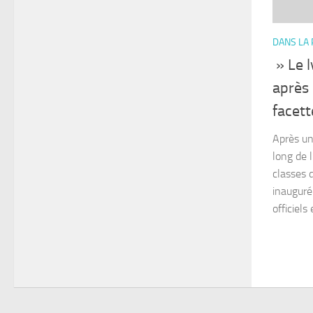
DANS LA
» Le l
après 
facett
Après un
long de 
classes 
inauguré
officiels 