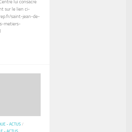
Centre lui consacre
nt sur le lien ci-
ep.fr/saint-jean-de-
s-metiers-
l
QUE - ACTUS
/
E - ACTUS