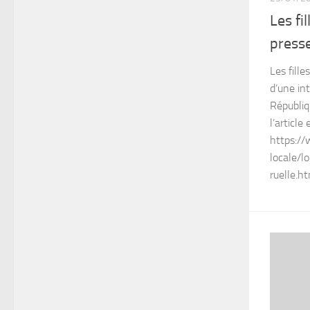
Les fi
press
Les fill
d’une int
Républiq
l’article
https://
locale/l
ruelle.h