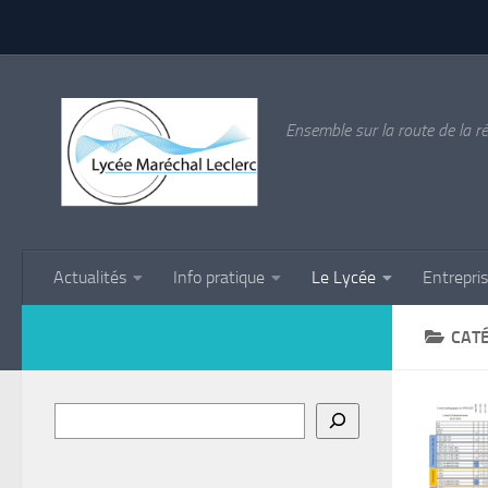
Skip to content
Ensemble sur la route de la ré
Actualités
Info pratique
Le Lycée
Entrepri
CATÉ
Rechercher