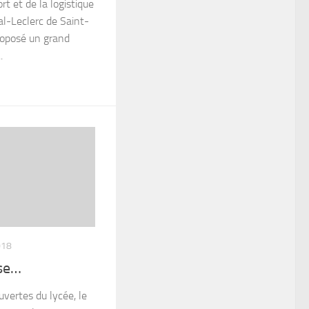
rt et de la logistique
l-Leclerc de Saint-
roposé un grand
.
018
sse…
uvertes du lycée, le