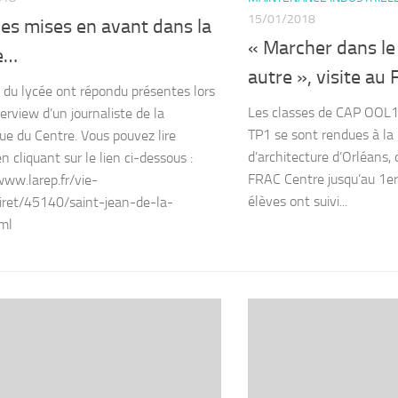
15/01/2018
lles mises en avant dans la
« Marcher dans le
e…
autre », visite au
es du lycée ont répondu présentes lors
Les classes de CAP OOL1
erview d’un journaliste de la
TP1 se sont rendues à la
ue du Centre. Vous pouvez lire
d’architecture d’Orléans, q
 en cliquant sur le lien ci-dessous :
FRAC Centre jusqu’au 1er
www.larep.fr/vie-
élèves ont suivi...
oiret/45140/saint-jean-de-la-
tml