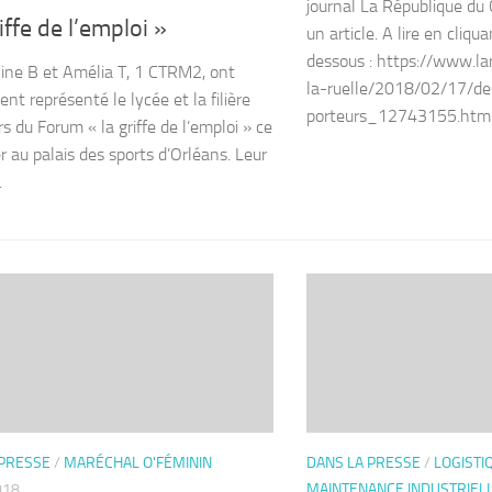
journal La République du 
riffe de l’emploi »
un article. A lire en cliqua
dessous : https://www.lar
ne B et Amélia T, 1 CTRM2, ont
la-ruelle/2018/02/17/de
nt représenté le lycée et la filière
porteurs_12743155.htm
s du Forum « la griffe de l’emploi » ce
r au palais des sports d’Orléans. Leur
.
 PRESSE
/
MARÉCHAL O'FÉMININ
DANS LA PRESSE
/
LOGISTI
018
MAINTENANCE INDUSTRIELL