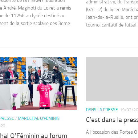
ésidente de la FNAM (Fédération
administrative, du transpo
e André-Maginot) du Loiret a remis
(GALT2) du lycée Marécha
e de 1125€ au lycée destiné au
Jean-de-la-Ruelle, ont p
ent de la sortie scolaire des 3eme
tournoi caritatif de futsal..
DANS LA PRESSE
19/02/2
 PRESSE
/
MARÉCHAL O'FÉMININ
C’est dans la pre
022
A l’occasion des Portes O
hal O’Féminin au forum