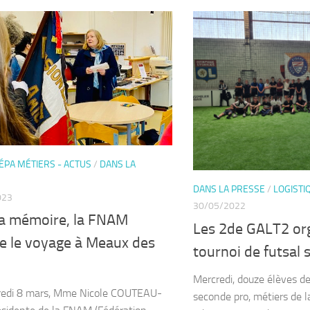
ÉPA MÉTIERS - ACTUS
/
DANS LA
DANS LA PRESSE
/
LOGISTI
023
30/05/2022
la mémoire, la FNAM
Les 2de GALT2 or
ce le voyage à Meaux des
tournoi de futsal s
Mercredi, douze élèves de
redi 8 mars, Mme Nicole COUTEAU-
seconde pro, métiers de l