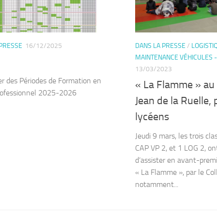
 PRESSE
16/12/2025
DANS LA PRESSE
/
LOGISTI
MAINTENANCE VÉHICULES -
13/03/2023
er des Périodes de Formation en
« La Flamme » au 
rofessionnel 2025-2026
Jean de la Ruelle,
lycéens
Jeudi 9 mars, les trois cl
CAP VP 2, et 1 LOG 2, on
d’assister en avant-prem
« La Flamme », par le Colle
notamment...