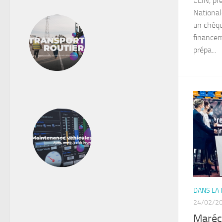
CLIN, pr
National
un chèqu
financem
prépa...
DANS LA
24/02/2
Maréc