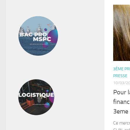
3ÈME PR
PRESSE
10/03/2
Pour 
finan
3eme
Ce merc