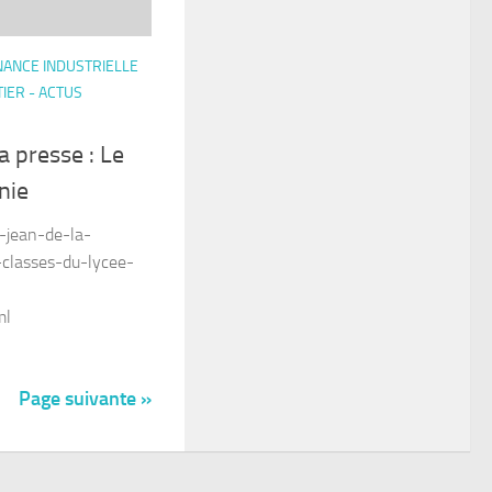
ANCE INDUSTRIELLE
IER - ACTUS
a presse : Le
nie
t-jean-de-la-
classes-du-lycee-
ml
Page suivante »