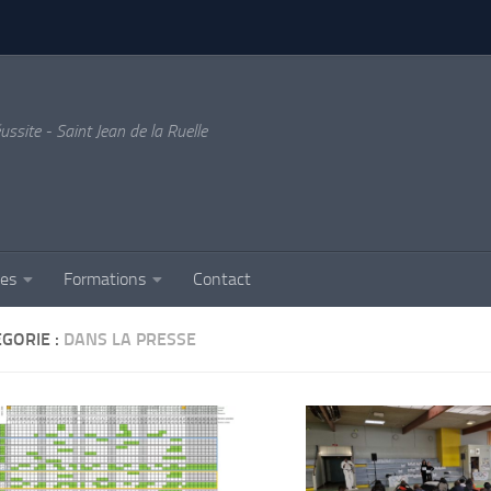
ussite - Saint Jean de la Ruelle
ses
Formations
Contact
GORIE :
DANS LA PRESSE