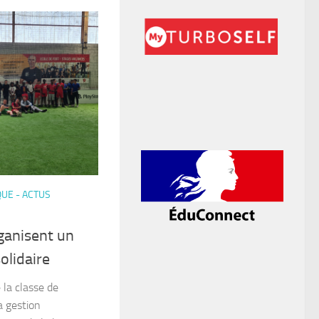
QUE - ACTUS
ganisent un
olidaire
 la classe de
a gestion