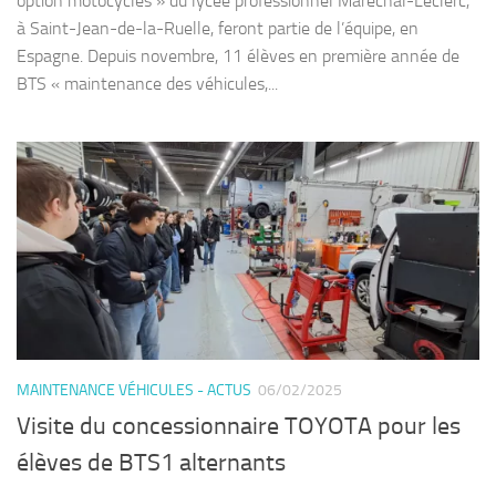
option motocycles » du lycée professionnel Maréchal-Leclerc,
à Saint-Jean-de-la-Ruelle, feront partie de l’équipe, en
Espagne. Depuis novembre, 11 élèves en première année de
BTS « maintenance des véhicules,...
MAINTENANCE VÉHICULES - ACTUS
06/02/2025
Visite du concessionnaire TOYOTA pour les
élèves de BTS1 alternants