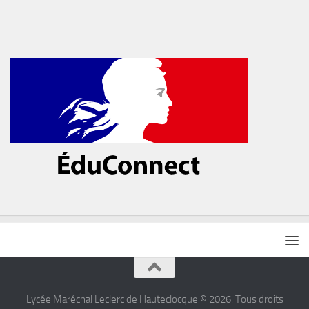
Lycée Maréchal Leclerc de Hauteclocque © 2026. Tous droits