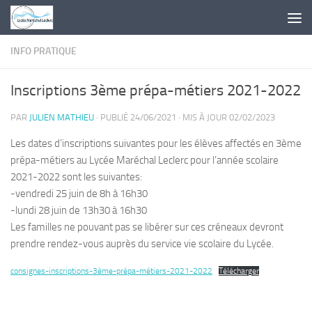
Skip to content
INFO PRATIQUE
Inscriptions 3ème prépa-métiers 2021-2022
PAR
JULIEN MATHIEU
· PUBLIÉ
24/06/2021
· MIS À JOUR
02/02/2023
Les dates d’inscriptions suivantes pour les élèves affectés en 3ème
prépa-métiers au Lycée Maréchal Leclerc pour l’année scolaire
2021-2022 sont les suivantes:
-vendredi 25 juin de 8h à 16h30
-lundi 28 juin de 13h30 à 16h30
Les familles ne pouvant pas se libérer sur ces créneaux devront
prendre rendez-vous auprès du service vie scolaire du Lycée.
consignes-inscriptions-3ème-prépa-métiers-2021-2022
Télécharger