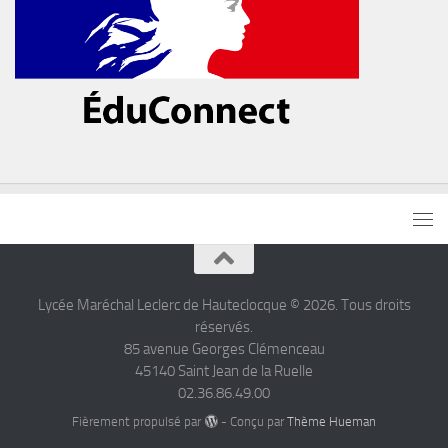
Lycée Maréchal Leclerc de Hauteclocque © 2026. Tous droits
réservés.
85 avenue Georges Clémenceau
45140 Saint Jean de la Ruelle
02.36.86.49.00
Fièrement propulsé par
- Conçu par
Thème Hueman