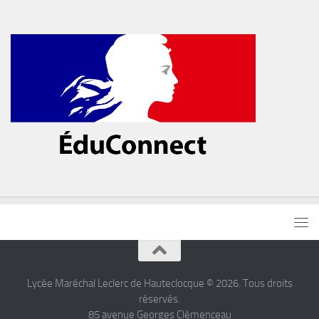
Lycée Maréchal Leclerc de Hauteclocque © 2026. Tous droits
réservés.
85 avenue Georges Clémenceau