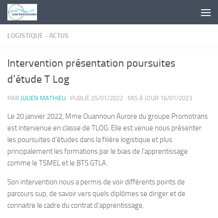
Skip to content
LOGISTIQUE - ACTUS
Intervention présentation poursuites
d’étude T Log
PAR
JULIEN MATHIEU
· PUBLIÉ
25/01/2022
· MIS À JOUR
16/01/2023
Le 20 janvier 2022, Mme Ouannoun Aurore du groupe Promotrans
est intervenue en classe de TLOG. Elle est venue nous présenter
les poursuites d’études dans la filière logistique et plus
principalement les formations par le biais de l’apprentissage
comme le TSMEL et le BTS GTLA.
Son intervention nous a permis de voir différents points de
parcours sup, de savoir vers quels diplômes se diriger et de
connaitre le cadre du contrat d’apprentissage.