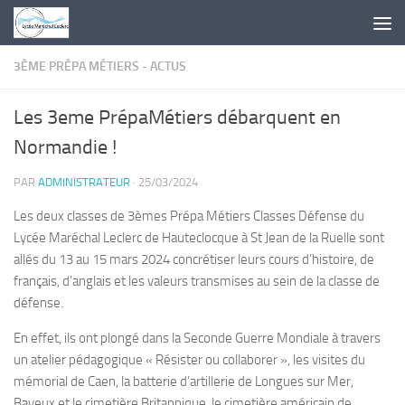
Skip to content
3ÈME PRÉPA MÉTIERS - ACTUS
Les 3eme PrépaMétiers débarquent en
Normandie !
PAR
ADMINISTRATEUR
·
25/03/2024
Les deux classes de 3èmes Prépa Métiers Classes Défense du
Lycée Maréchal Leclerc de Hauteclocque à St Jean de la Ruelle sont
allés du 13 au 15 mars 2024 concrétiser leurs cours d’histoire, de
français, d’anglais et les valeurs transmises au sein de la classe de
défense.
En effet, ils ont plongé dans la Seconde Guerre Mondiale à travers
un atelier pédagogique « Résister ou collaborer », les visites du
mémorial de Caen, la batterie d’artillerie de Longues sur Mer,
Bayeux et le cimetière Britannique, le cimetière américain de