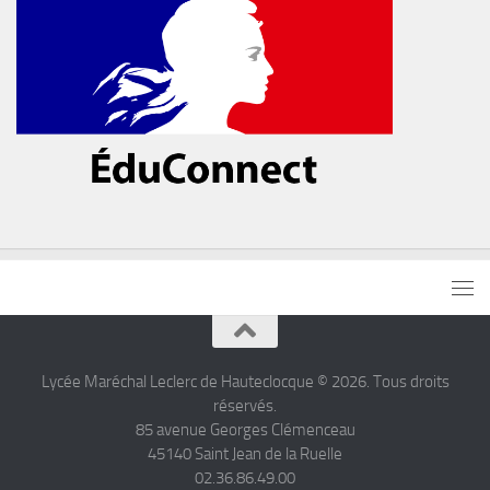
Lycée Maréchal Leclerc de Hauteclocque © 2026. Tous droits
réservés.
85 avenue Georges Clémenceau
45140 Saint Jean de la Ruelle
02.36.86.49.00