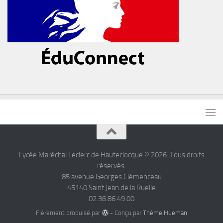
Lycée Maréchal Leclerc de Hauteclocque © 2026. Tous droits
réservés.
85 avenue Georges Clémenceau
45140 Saint Jean de la Ruelle
02.36.86.49.00
Fièrement propulsé par
- Conçu par
Thème Hueman