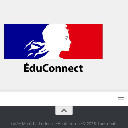
Lycée Maréchal Leclerc de Hauteclocque © 2026. Tous droits