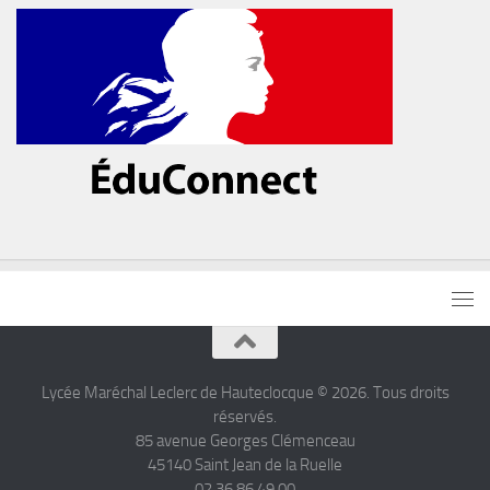
Lycée Maréchal Leclerc de Hauteclocque © 2026. Tous droits
réservés.
85 avenue Georges Clémenceau
45140 Saint Jean de la Ruelle
02.36.86.49.00