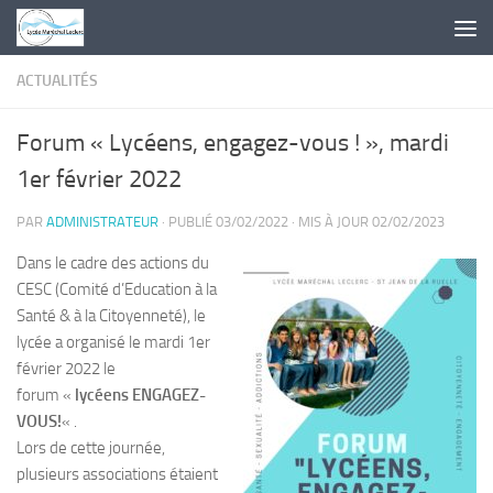
Skip to content
ACTUALITÉS
Forum « Lycéens, engagez-vous ! », mardi
1er février 2022
PAR
ADMINISTRATEUR
· PUBLIÉ
03/02/2022
· MIS À JOUR
02/02/2023
Dans le cadre des actions du
CESC (Comité d’Education à la
Santé & à la Citoyenneté), le
lycée a organisé le mardi 1er
février 2022 le
forum «
lycéens ENGAGEZ-
VOUS!
« .
Lors de cette journée,
plusieurs associations étaient