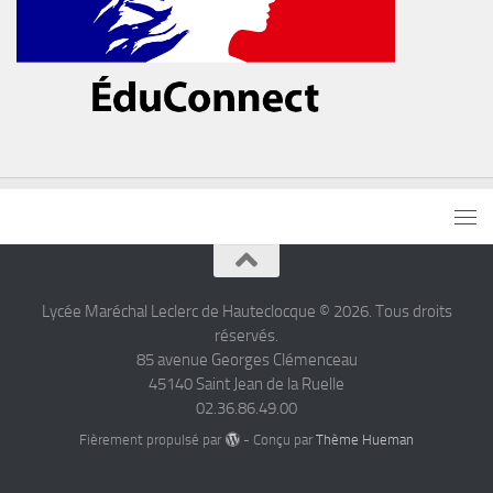
Lycée Maréchal Leclerc de Hauteclocque © 2026. Tous droits
réservés.
85 avenue Georges Clémenceau
45140 Saint Jean de la Ruelle
02.36.86.49.00
Fièrement propulsé par
- Conçu par
Thème Hueman