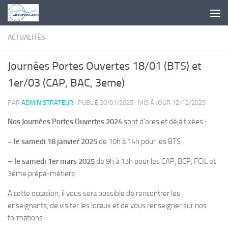
Skip to content
ACTUALITÉS
Journées Portes Ouvertes 18/01 (BTS) et
1er/03 (CAP, BAC, 3eme)
PAR
ADMINISTRATEUR
· PUBLIÉ
20/01/2025
· MIS À JOUR
12/12/2025
Nos Journées Portes Ouvertes 2024
sont d’ores et déjà fixées :
– le samedi 18 janvier
2025
de 10h à 14h pour les BTS
–
le samedi 1er mars 2025
de 9h à 13h pour les CAP, BCP, FCIL et
3ème prépa-métiers
A cette occasion, il vous sera possible de rencontrer les
enseignants, de visiter les locaux et de vous renseigner sur nos
formations.