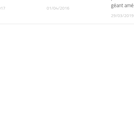
géant amé
017
01/04/2016
29/03/2019