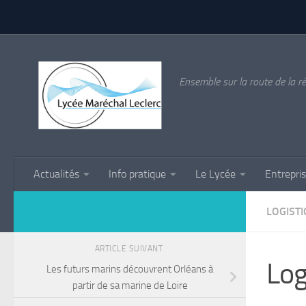
Skip to content
Ensemble sur la route de la ré
Actualités
Info pratique
Le Lycée
Entrepri
LOGISTI
ARTICLE SUIVANT
Log
Les futurs marins découvrent Orléans à
partir de sa marine de Loire