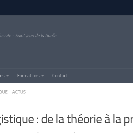
ussite - Saint Jean de la Ruelle
ses
Formations
Contact
QUE - ACTUS
istique : de la théorie à la 