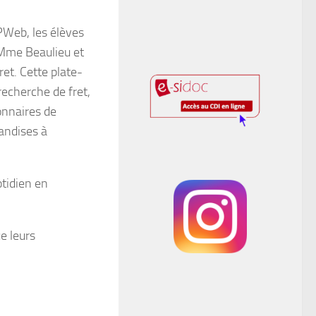
2PWeb, les élèves
 Mme Beaulieu et
et. Cette plate-
recherche de fret,
onnaires de
andises à
otidien en
e leurs