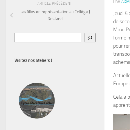
PAR
ADM
ARTICLE PRÉCÉDENT
Les filles en représentation au Collège J.
Jeudi 5
Rostand
de seco
Mme Poi
Rechercher
forme n
pour re
transpo
Visitez nos ateliers !
achemi
Actuell
Europe.
Cela a 
apprent