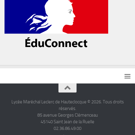
Lycée Maréchal Leclerc de Hauteclocque © 2026. Tous droits
réservés.
85 avenue Georges Clémenceau
45140 Saint Jean de la Ruelle
02.36.86.49.00