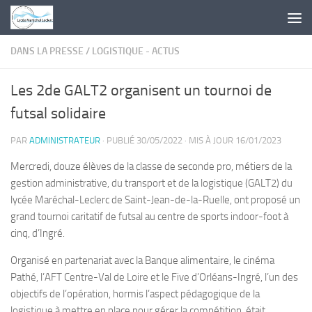
Skip to content
DANS LA PRESSE
/
LOGISTIQUE - ACTUS
Les 2de GALT2 organisent un tournoi de
futsal solidaire
PAR
ADMINISTRATEUR
· PUBLIÉ
30/05/2022
· MIS À JOUR
16/01/2023
Mercredi, douze élèves de la classe de seconde pro, métiers de la
gestion administrative, du transport et de la logistique (GALT2) du
lycée Maréchal-Leclerc de Saint-Jean-de-la-Ruelle, ont proposé un
grand tournoi caritatif de futsal au centre de sports indoor-foot à
cinq, d’Ingré.
Organisé en partenariat avec la Banque alimentaire, le cinéma
Pathé, l’AFT Centre-Val de Loire et le Five d’Orléans-Ingré, l’un des
objectifs de l’opération, hormis l’aspect pédagogique de la
logistique à mettre en place pour gérer la compétition, était