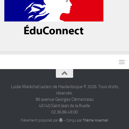
Lycée Maréchal Leclerc de Hauteclocque © 2026. Tous droits
réservés.
85 avenue Georges Clémenceau
45140 Saint Jean de la Ruelle
02.36.86.49.00
Fièrement propulsé par
- Conçu par
Thème Hueman