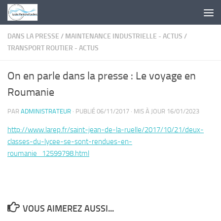
Skip to content
DANS LA PRESSE
/
MAINTENANCE INDUSTRIELLE - ACTUS
/
TRANSPORT ROUTIER - ACTUS
On en parle dans la presse : Le voyage en
Roumanie
PAR
ADMINISTRATEUR
· PUBLIÉ
06/11/2017
· MIS À JOUR
16/01/2023
http://www.larep.fr/saint-jean-de-la-ruelle/2017/10/21/deux-
classes-du-lycee-se-sont-rendues-en-
roumanie_12599798.html
VOUS AIMEREZ AUSSI...