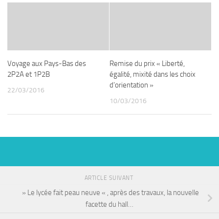
Voyage aux Pays-Bas des
Remise du prix « Liberté,
2P2A et 1P2B
égalité, mixité dans les choix
d’orientation »
22/03/2016
10/03/2016
ARTICLE SUIVANT
» Le lycée fait peau neuve « , après des travaux, la nouvelle
facette du hall…