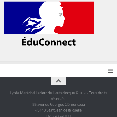
Lycée Maréchal Leclerc de Hauteclocque © 2026. Tous droits
réservés.
85 avenue Georges Clémenceau
45140 Saint Jean de la Ruelle
02.36.86.49.00