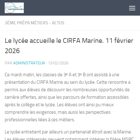
Skip to content
3ÈME PRÉPA MÉTIERS - ACTUS
Le lycée accueille le CIRFA Marine. 11 février
2026
PAR
ADMINISTRATEUR
·
13/02/2026
Ce mardi matin, les classes de 3ᵉ A et 3ᵉ B ont assisté à une
présentation du CIRFA Marine au sein du lycée. Cette rencontre a
permis aux élèves de découvrir les nombreuses opportunités de
carrière offertes, ainsi que les parcours de formation accessibles
après le collège et le lycée. Les élèves ont ainsi pu mieux
comprendre les exigences, mais aussi les perspectives
professionnelles liées à ces métiers.
Le lycée entretient par ailleurs un partenariat étroit avec la Marine.
Les élèves intéressés peuvent notamment intégrer la filière MSPC,