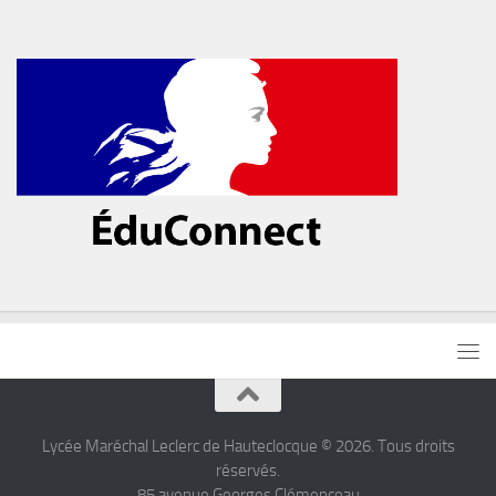
Lycée Maréchal Leclerc de Hauteclocque © 2026. Tous droits
réservés.
85 avenue Georges Clémenceau