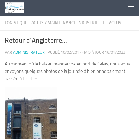
Skip to content
LOGISTIQUE - ACTUS
/
MAINTENANCE INDUSTRIELLE - ACTUS
Retour d’Angleterre…
PAR
ADMINISTRATEUR
· PUBLIÉ
10/02/2017
· MIS À JOUR
16/01/2023
Au moment où le bateau manoeuvre en port de Calais, nous vous
envoyons quelques photos de la journée d’hier, principalement
passée à Londres.