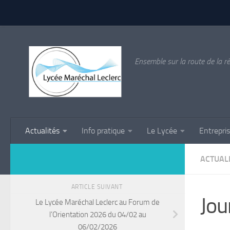
Skip to content
Ensemble sur la route de la ré
Actualités
Info pratique
Le Lycée
Entrepri
ACTUAL
ARTICLE SUIVANT
Jou
Le Lycée Maréchal Leclerc au Forum de
l’Orientation 2026 du 04/02 au
06/02/2026