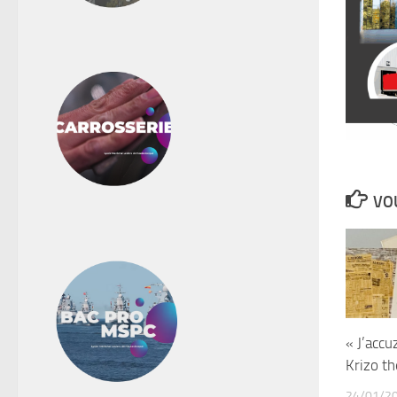
VOU
« J’accu
Krizo th
24/01/2