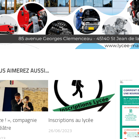
S AIMEREZ AUSSI...
ze ! », compagnie
Inscriptions au lycée
éâtre
26/06/2023
023