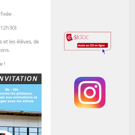
fixée :
 12h30)
 et les élèves, de
ions.
e !